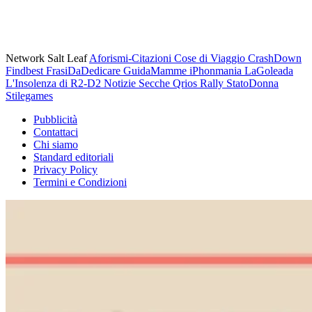
Network Salt Leaf
Aforismi-Citazioni
Cose di Viaggio
CrashDown
Findbest
FrasiDaDedicare
GuidaMamme
iPhonmania
LaGoleada
L'Insolenza di R2-D2
Notizie Secche
Qrios
Rally
StatoDonna
Stilegames
Pubblicità
Contattaci
Chi siamo
Standard editoriali
Privacy Policy
Termini e Condizioni