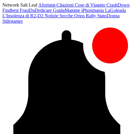
Network Salt Leaf
Aforismi-Citazioni
Cose di Viaggio
CrashDown
Findbest
FrasiDaDedicare
GuidaMamme
iPhonmania
LaGoleada
L'Insolenza di R2-D2
Notizie Secche
Qrios
Rally
StatoDonna
Stilegames