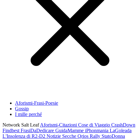
Aforismi-Frasi-Poesie
Gossip
I mille perché
Network Salt Leaf
Aforismi-Citazioni
Cose di Viaggio
CrashDown
Findbest
FrasiDaDedicare
GuidaMamme
iPhonmania
LaGoleada
L'Insolenza di R2-D2
Notizie Secche
Qrios
Rally
StatoDonna